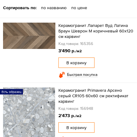
Сортировать по:
по названию
по цене
Керамогранит Лапарет Вуд Латина
Браун Шеврон М коричневый 60x120
см карвинг
Код товара: 165356
3'490 р.
/м2
В корзину
Быстрая покупка
Керамогранит Primavera Арсено
Есть образец
серый CR105 60x60 см ректификат
карвинг
Код товара: 156948
2'473 р.
/м2
В корзину