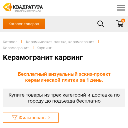
Краснодар
Профи
Контакты
ОТДЕЛОЧНЫЕ МАТЕРИАЛЫ
Доставка и оплата
0
Каталог товаров
+7 (861) 217-94-70
Выставочный зал
Акции
в будние дни — с 9.00 до 19.00,
Сб, Вс — выходной
Каталог
|
Керамическая плитка, керамогранит
|
Готовые решения
Керамогранит
|
Карвинг
ЗАКАЗАТЬ ЗВОНОК
Отзывы
Керамогранит карвинг
Вход
/
Регистрация
Бесплатный визуальный эскиз-проект
керамической плитки за 1 день.
Купите товары из трех категорий и доставка по
городу до подъезда бесплатно
Фильтровать