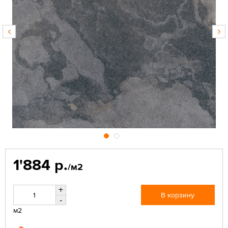
1'884 р.
/м2
+
В корзину
-
м2