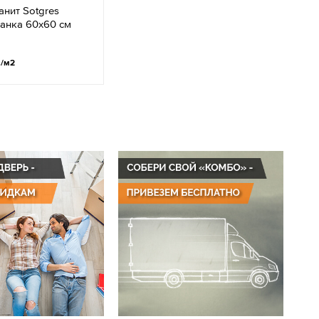
нит Sotgres
анка 60х60 см
.
/м2