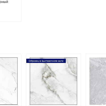
ерный
Образец в выставочном зале