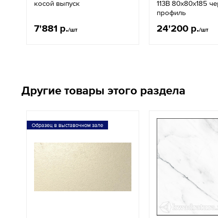
косой выпуск
113B 80x80х185 ч
профиль
7'881 р.
24'200 р.
/шт
/шт
Другие товары этого раздела
Образец в выставочном зале