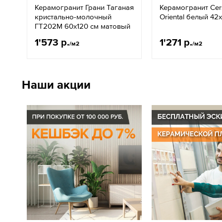
Керамогранит Грани Таганая
Керамогранит Cers
кристально-молочный
Oriental белый 42
ГT202М 60х120 см матовый
1'573 р.
1'271 р.
/м2
/м2
Наши акции