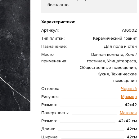
бесплатно
Характеристики:
Артикул:
A16002
Тип плитки:
Керамический гранит
Назначение:
Для пола и стен
Место
Ванная комната, Холл/
применения:
гостиная, Улица/терраса,
Общественные помещения,
Кухня, Технические
помещения
Оттенок:
Черный
Рисунок:
Мрамор
Размер:
42х42
Поверхность:
Матовая
Размер:
42x42 см
Длина:
42см
Ширина:
42см