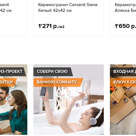
anit
Керамогранит Cersanit Siena
Керамогра
x42 см
белый 42x42 см
Аляска Би
1'271 р.
1'650 р
/м2