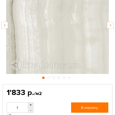
1'833 р.
/м2
+
В корзину
-