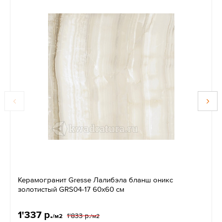
Керамогранит Gresse Лалибэла бланш оникс
золотистый GRS04-17 60х60 см
1'337 р.
1'833 р.
/м2
/м2