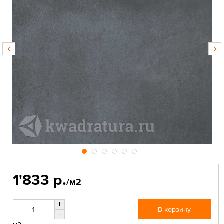
1'833 р.
/м2
+
В корзину
-