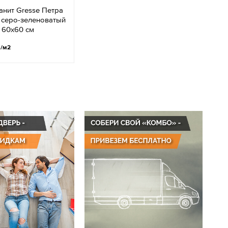
нит Gresse Петра
 серо-зеленоватый
 60х60 см
.
/м2