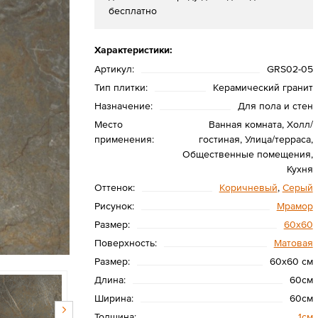
бесплатно
Характеристики:
Артикул:
GRS02-05
Тип плитки:
Керамический гранит
Назначение:
Для пола и стен
Место
Ванная комната, Холл/
применения:
гостиная, Улица/терраса,
Общественные помещения,
Кухня
Оттенок:
Коричневый
,
Серый
Рисунок:
Мрамор
Размер:
60х60
Поверхность:
Матовая
Размер:
60x60 см
Длина:
60см
Ширина:
60см
Толщина:
1см