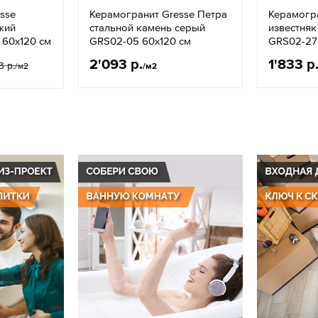
sse
Керамогранит Gresse Петра
Керамогра
жий
стальной камень серый
известняк
 60х120 см
GRS02-05 60х120 см
GRS02-27
2'093 р.
1'833 р
3 р.
/м2
/м2