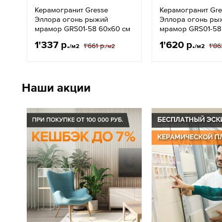
Керамогранит Gresse
Керамогранит Gre
Эллора огонь рыжий
Эллора огонь ры
мрамор GRS01-58 60х60 см
мрамор GRS01-58
1'337 р.
1'620 р.
1'661 р.
1'86
/м2
/м2
/м2
Наши акции