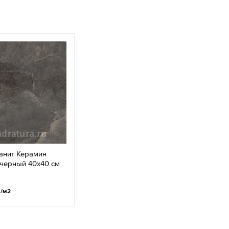
анит Керамин
 черный 40x40 см
.
/м2