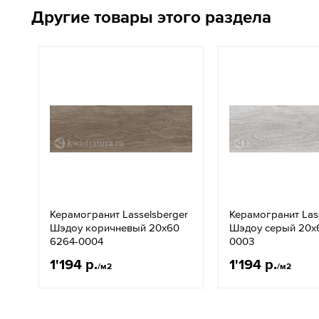
Другие товары этого раздела
Керамогранит Lasselsberger
Керамогранит Las
Шэдоу коричневый 20x60
Шэдоу серый 20x
6264-0004
0003
1'194 р.
1'194 р.
/м2
/м2