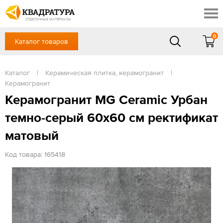
Краснодар
Профи
Контакты
ОТДЕЛОЧНЫЕ МАТЕРИАЛЫ
Доставка и оплата
0
Каталог товаров
+7 (861) 217-94-70
Выставочный зал
Акции
в будние дни — с 9.00 до 19.00,
Сб, Вс — выходной
Каталог
|
Керамическая плитка, керамогранит
|
Готовые решения
Керамогранит
ЗАКАЗАТЬ ЗВОНОК
Отзывы
Керамогранит MG Ceramic Урбан
Вход
темно-серый 60x60 см ректификат
/
Регистрация
матовый
Код товара: 165418