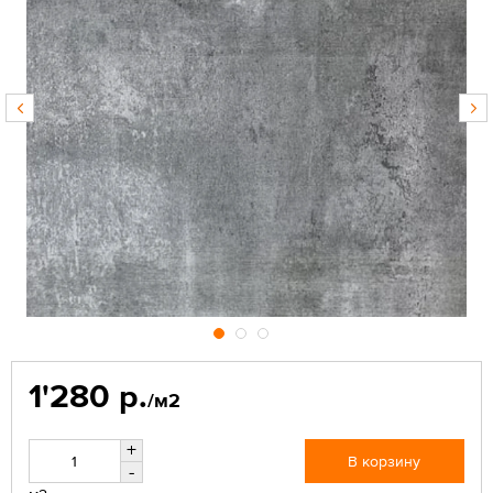
1'280 р.
/м2
+
В корзину
-