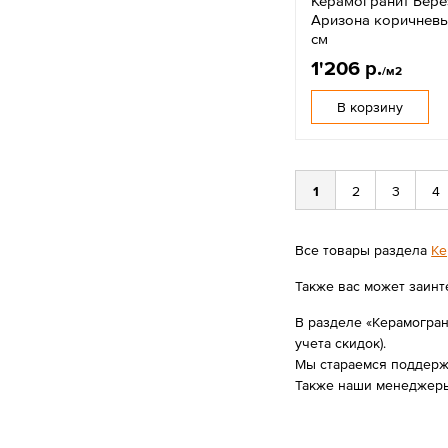
Керамогранит Бер
Аризона коричневый
см
1'206 р.
/м2
В корзину
1
2
3
4
Все товары раздела
Ке
Также вас может заинт
В разделе «Керамогран
учета скидок).
Мы стараемся поддержи
Также наши менеджеры