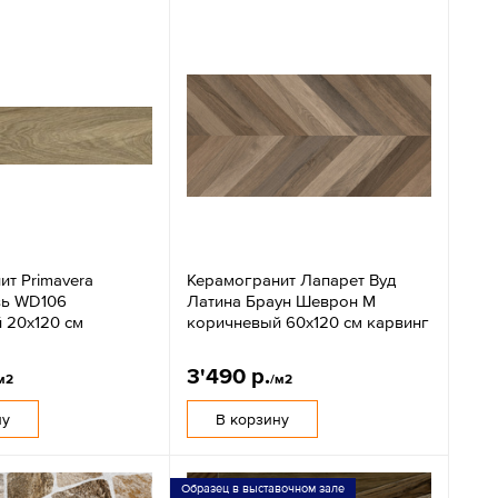
ит Primavera
Керамогранит Лапарет Вуд
вь WD106
Латина Браун Шеврон М
 20x120 см
коричневый 60x120 см карвинг
3'490 р.
м2
/м2
ну
В корзину
Образец в выставочном зале