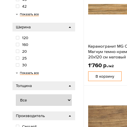
42
40
33
30
22
20
18
15
13
12
100
Показать все
Ширина
120
160
Керамогранит MG C
Магнум темно-кре
20
20x120 см матовый
25
1'760 р.
30
/м2
33
40
42
45
50
60
80
90
Показать все
В корзину
Толщина
Производитель
Cersanit