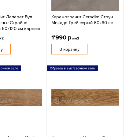
ит Лапарет Вуд
Керамогранит Ceradim Стоун
енге Страйпс
Микадо Грей серый 60x60 см
 60x120 см карвинг
1'990 р.
м2
/м2
ну
В корзину
вочном зале
Образец в выставочном зале