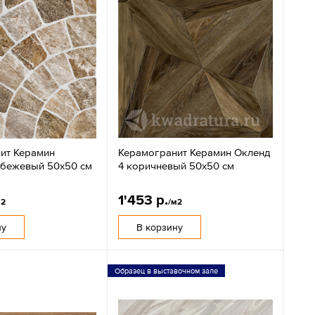
ит Керамин
Керамогранит Керамин Окленд
 бежевый 50х50 см
4 коричневый 50x50 см
1'453 р.
м2
/м2
ну
В корзину
Образец в выставочном зале