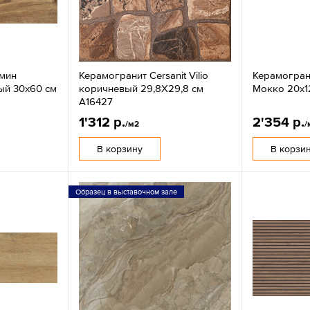
амин
Керамогранит Cersanit Vilio
Керамогран
ый 30х60 см
коричневый 29,8X29,8 см
Мокко 20x1
A16427
1'312 р.
2'354 р.
/м2
/
В корзину
В корзи
Образец в выставочном зале