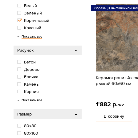
Белый
Образец в выставочном зал
Зеленый
Коричневый
Красный
Многоцветный
Оранжевый/желтый
Розовый/фиолетовый
Серый
Синий/голубой
Черный
Показать все
Рисунок
Бетон
Дерево
Елочка
Керамогранит Axim
рыжий 60x60 см
Камень
Кирпич
Моноколор
Мрамор
Обои
Орнамент
Паркет
Терраццо
Травертин
Цветы
Цемент
Показать все
1'882 р.
/м2
Размер
В корзину
80х80
80x160