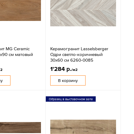
ит MG Ceramic
Керамогранит Lasselsberger
0x90 см матовый
Одри светло-коричневый
30х60 см 6260-0085
1'284 р.
м2
/м2
ну
В корзину
Образец в выставочном зале