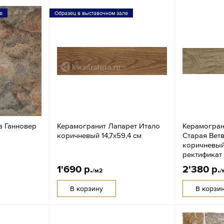
е
Образец в выставочном зале
a Ганновер
Керамогранит Лапарет Итало
Керамогран
коричневый 14,7х59,4 см
Старая Вет
коричневый
ректификат
1'690 р.
2'380 р.
/м2
/
В корзину
В корзи