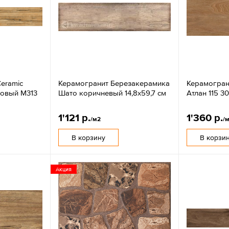
eramic
Керамогранит Березакерамика
Керамогран
мовый М313
Шато коричневый 14,8х59,7 см
Атлан 115 3
1'121 р.
1'360 р.
/м2
/
В корзину
В корзи
Акция