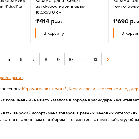
езакерамика
Керамогранит Cersanit
Керамогран
 41,5х41,5
Sandwood коричневый
темно-бежев
18,5х59,8 см
1'414 р.
1'690 р.
/м2
/
В корзину
В корзи
5
6
7
8
9
10
...
13
рамогранит
ересовать:
Керамогранит темный
,
Керамогранит с рисунком под де
ит коричневый» нашего каталога в городе Краснодаре насчитывается
вать широкий ассортимент товаров в разных ценовых категориях, 
 готовы помочь вам с выбором — свяжитесь с нами любым удобным