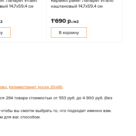
ит Лапарет Итайп
Керамогранит Лапарет Итало
ый 14,7x59,4 см
каштановый 14,7х59,4 см
1'690 р.
м2
/м2
ну
В корзину
рево
,
Керамогранит доска 20х90
.
 294 товара стоимостью от 553 руб. до 4 900 руб. (без
чтобы вы смогли выбрать то, что подходит именно вам.
 для вас способом.