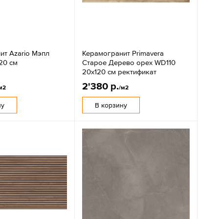
ит Azario Мэпл
Керамогранит Primavera
20 см
Старое Дерево орех WD110
20x120 см ректификат
2'380 р.
м2
/м2
ну
В корзину