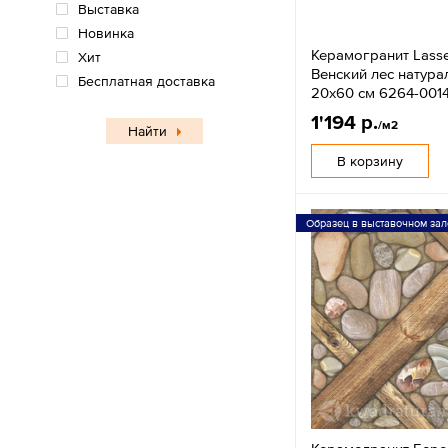
Выставка
Новинка
Керамогранит Lasse
Хит
Венский лес натур
Бесплатная доставка
20x60 см 6264-001
1'194 р.
/м2
Найти
В корзину
Образец в выставочном зал