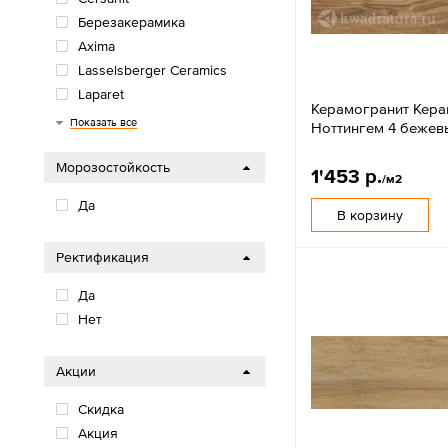
Березакерамика
Axima
Lasselsberger Ceramics
Laparet
Керамогранит Кер
Gresse
Грани Таганая
Sotgres
Пиастрелла
Casaticeramica
Gracia Ceramica
Primavera
ZerdeTile
Azario
Dako
Ceradim
Artkera
Delacora
Alma Ceramica
MG Ceramic
New Trend
LCM
Global Tile
Arcadia Ceramica
ColiseumGres
Керамин
Показать все
Ноттингем 4 бежев
Морозостойкость
1'453 р.
/м2
Да
В корзину
Ректификация
Да
Нет
Акции
Скидка
Акция