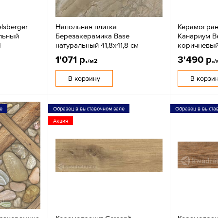
lsberger
Напольная плитка
Керамогран
альный
Березакерамика Base
Канариум В
4
натуральный 41,8х41,8 см
коричневый
1'071 р.
3'490 р.
/м2
/
В корзину
В корзи
е
Образец в выставочном зале
Образец в выста
Акция