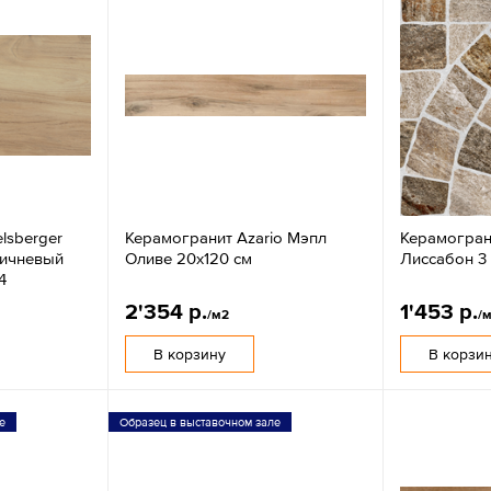
lsberger
Керамогранит Azario Мэпл
Керамогран
ричневый
Оливе 20x120 см
Лиссабон 3
4
2'354 р.
1'453 р.
/м2
/
В корзину
В корзи
е
Образец в выставочном зале