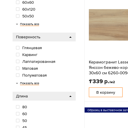
60х60
60х120
50х50
50x100
45х45
45x90
42х42
40х40
40x120
33х33
33x32
32x32
32x30
30х90
30х30
30x60
22х90
20х90
20х60
20х40
20х20
20х120
20x80
19x120
18х60
15х60
15x90
150x75
12x25
12,5х50
10х40
Показать все
Поверхность
Глянцевая
Карвинг
Лаппатированная
Керамогранит Lasse
Янссон бежево-ко
Матовая
30x60 см 6260-009
Полуматовая
1'339 р.
Сахарная
Структурная
/м2
Показать все
В корзину
Длина
80
Образец в выставочном зал
60
50
45