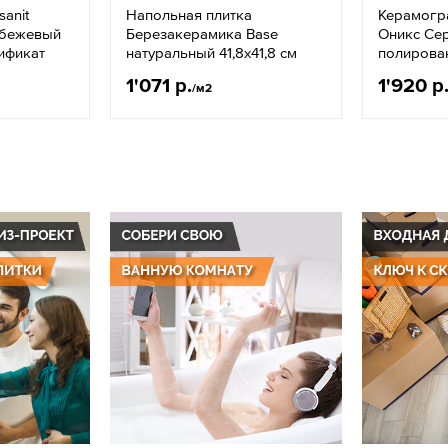
anit
Напольная плитка
Керамогра
-бежевый
Березакерамика Base
Оникс Се
тификат
натуральный 41,8х41,8 см
полирова
1'071 р.
1'920 р
/м2