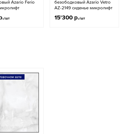
вый Azario Ferio
безободковый Azario Vetro
э
микролифт
AZ-2149 сиденье микролифт
A
р.
15'300 р.
1
/шт
/шт
тавочном зале