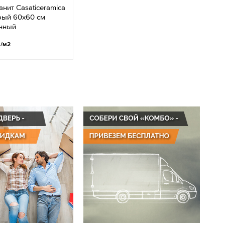
нит Casaticeramica
рый 60х60 см
нный
.
/м2