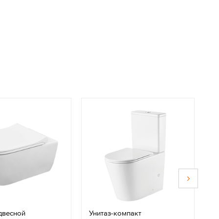
двесной
Унитаз-компакт
П