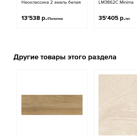
Неоклассика 2 эмаль белая
LM3862C Minima
13'538 р.
35'405 р.
/Полотно
/кт.
Другие товары этого раздела