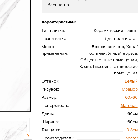
бесплатно
Характеристики:
Тип плитки:
Керамический гранит
Назначение:
Для пола и стен
Место
Ванная комната, Холл/
применения:
гостиная, Улица/терраса,
Общественные помещения,
Кухня, Бассейн, Технические
помещения
Оттенок:
Белый
Рисунок:
Мрамор
Размер:
60х60
Поверхность:
Матовая
Длина:
60см
Ширина:
60см
Толщина:
0,8см
Производитель:
Laparet