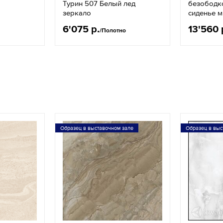
Турин 507 Белый лед
безободко
зеркало
сиденье 
6'075 р.
13'560 
/Полотно
Образец в выставочном зале
Образец в выс