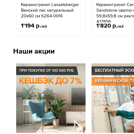
Керамогранит Lasselsberger
Керамогранит Cers
Венский лес натуральный
Sandstone светло
20x60 см 6264-0014
59,8x59,8 см рек
A17896
1'194 р.
1'820 р.
/м2
/м2
Наши акции