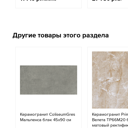
Другие товары этого раздела
Керамогранит ColiseumGres
Керамогранит Pri
Мальпенса блэк 45x90 см
Велета ТР66М20 
матовый ректифи