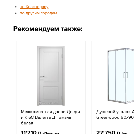
по Краснодару
по другим городам
Рекомендуем также:
Межкомнатная дверь Двери
Душевой уголок A
и К 68 Валетта ДГ эмаль
Greenwood 90х90
белая
11'710 р.
27'750 р.
/Полотно
/шт