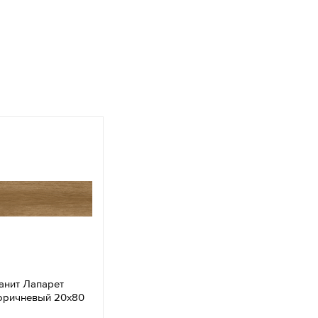
анит Лапарет
оричневый 20x80