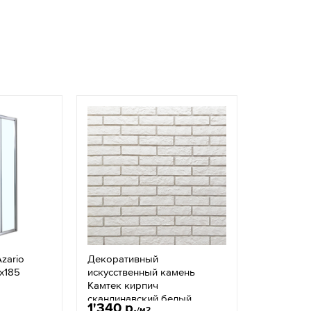
zario
Декоративный
х185
искусственный камень
Камтек кирпич
скандинавский белый
1'340 р.
/м2