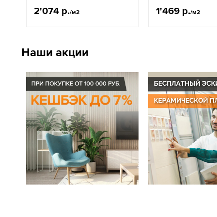
2'074 р.
1'469 р.
/м2
/м2
Наши акции