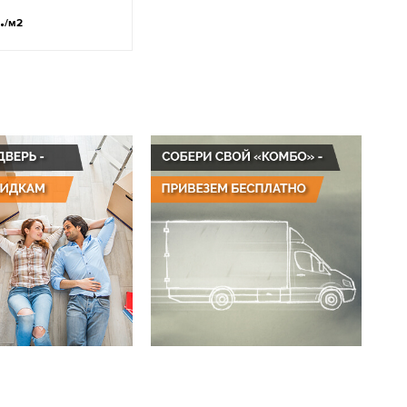
.
/м2