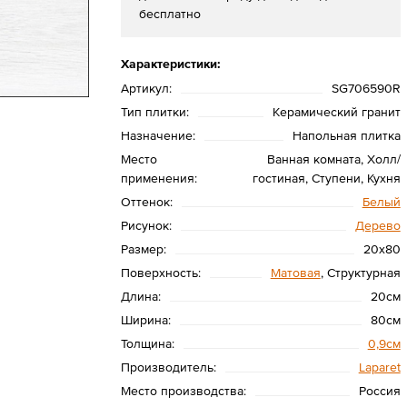
бесплатно
Характеристики:
Артикул:
SG706590R
Тип плитки:
Керамический гранит
Назначение:
Напольная плитка
Место
Ванная комната, Холл/
применения:
гостиная, Ступени, Кухня
Оттенок:
Белый
Рисунок:
Дерево
Размер:
20x80
Поверхность:
Матовая
, Структурная
Длина:
20см
Ширина:
80см
Толщина:
0,9см
Производитель:
Laparet
Место производства:
Россия