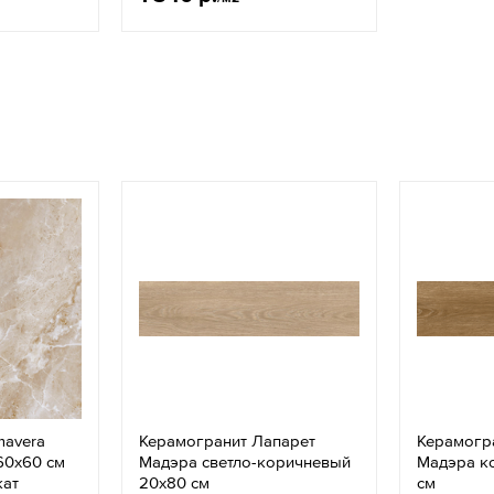
mavera
Керамогранит Лапарет
Керамогр
60х60 см
Мадэра светло-коричневый
Мадэра к
кат
20x80 см
см