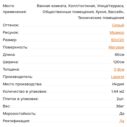
Место
Ванная комната, Холл/гостиная, Улица/терраса,
применения:
Общественные помещения, Кухня, Бассейн,
Технические помещения
Оттенок:
Серый
Рисунок:
Мрамор
Размер:
60х120
Поверхность:
Матовая
Длина:
60см
Ширина:
120см
Толщина:
0,8см
Производитель:
Laparet
Место производства:
Индия
Количество в упаковке:
1.44 м2
Плиток в упаковке:
2шт.
Вес:
36кг
Морозостойкость:
Да
Ректификация:
Да