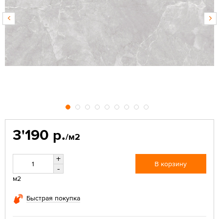
3'190 р.
/м2
+
В корзину
-
м2
Быстрая покупка