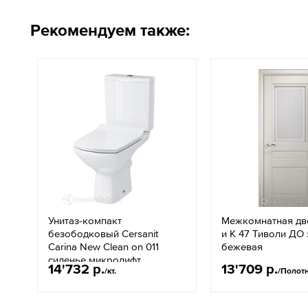
Рекомендуем также:
Унитаз-компакт
Межкомнатная дв
безободковый Cersanit
и К 47 Тиволи ДО
Carina New Clean on 011
бежевая
сиденье микролифт
14'732 р.
13'709 р.
/кт.
/Полот