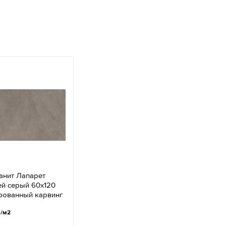
анит Лапарет
ей серый 60x120
ированный карвинг
.
/м2