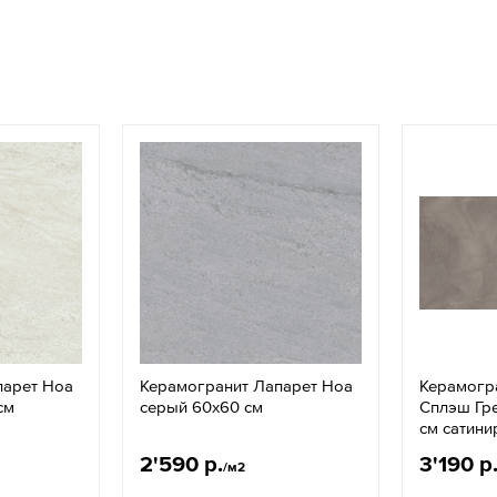
парет Ноа
Керамогранит Лапарет Ноа
Керамогр
см
серый 60x60 см
Сплэш Гр
см сатин
2'590 р.
3'190 р
/м2