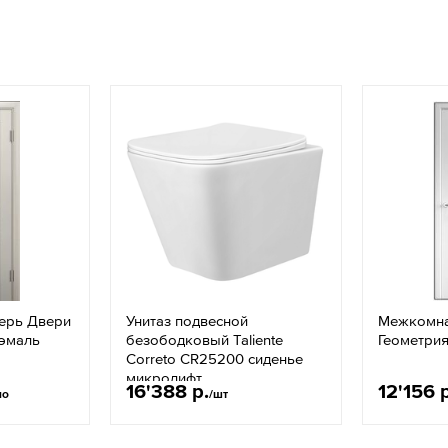
ерь Двери
Унитаз подвесной
Межкомна
 эмаль
безободковый Taliente
Геометрия
Correto CR25200 сиденье
микролифт
16'388 р.
12'156 
но
/шт