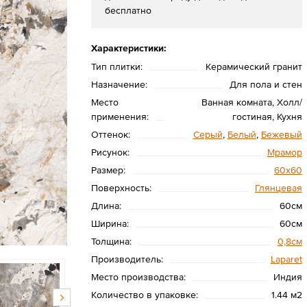
бесплатно
Характеристики:
Тип плитки:
Керамический гранит
Назначение:
Для пола и стен
Место
Ванная комната, Холл/
применения:
гостиная, Кухня
Оттенок:
Серый
,
Белый
,
Бежевый
Рисунок:
Мрамор
Размер:
60х60
Поверхность:
Глянцевая
Длина:
60см
Ширина:
60см
Толщина:
0,8см
Производитель:
Laparet
Место производства:
Индия
Количество в упаковке:
1.44 м2