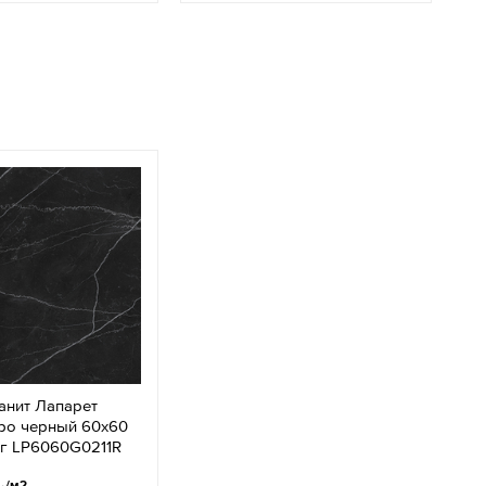
анит Лапарет
ро черный 60x60
нг LP6060G0211R
.
/м2