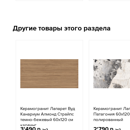
Другие товары этого раздела
Керамогранит Лапарет Вуд
Керамогранит Ла
Канариум Алмонд Страйпс
Патагония 60x120
темно-бежевый 60x120 см
полированный
карвинг
3'490 р.
2'790 р.
/м2
/м2