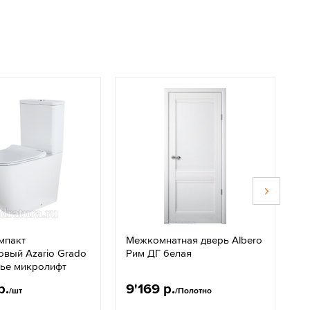
мпакт
Межкомнатная дверь Albero
Д
овый Azario Grado
Рим ДГ белая
0
нье микролифт
с
р.
9'169 р.
2
/шт
/Полотно