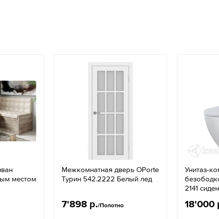
иван
Межкомнатная дверь OPorte
Унитаз-ко
ным местом
Турин 542.2222 Белый лед
безободк
2141 сиде
7'898 р.
18'000 
/Полотно