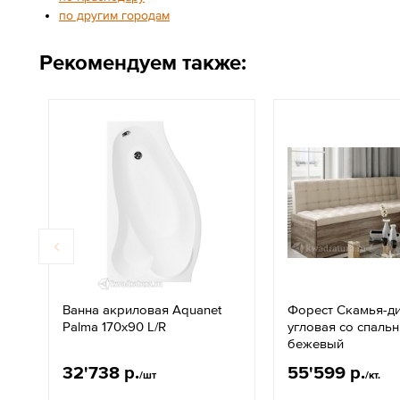
по другим городам
Рекомендуем также:
Ванна акриловая Aquanet
Форест Скамья-д
Palma 170x90 L/R
угловая со спаль
бежевый
32'738 р.
55'599 р.
/шт
/кт.