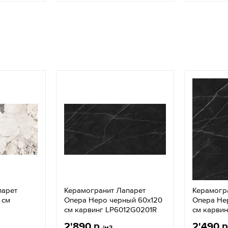
парет
Керамогранит Лапарет
Керамогр
 см
Опера Неро черный 60x120
Опера Не
см карвинг LP6012G0201R
см карви
2'890 р.
2'490 р
/м2