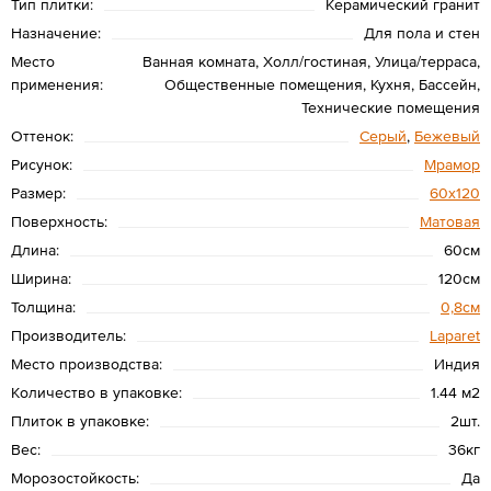
Тип плитки:
Керамический гранит
Назначение:
Для пола и стен
Место
Ванная комната, Холл/гостиная, Улица/терраса,
применения:
Общественные помещения, Кухня, Бассейн,
Технические помещения
Оттенок:
Серый
,
Бежевый
Рисунок:
Мрамор
Размер:
60х120
Поверхность:
Матовая
Длина:
60см
Ширина:
120см
Толщина:
0,8см
Производитель:
Laparet
Место производства:
Индия
Количество в упаковке:
1.44 м2
Плиток в упаковке:
2шт.
Вес:
36кг
Морозостойкость:
Да