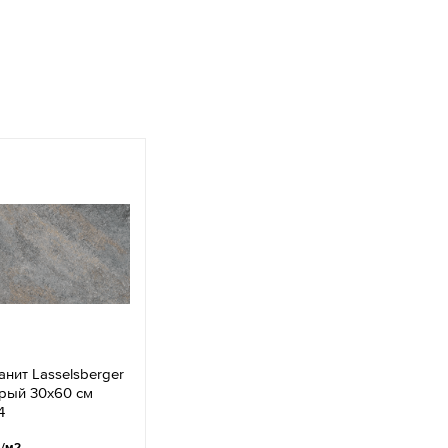
нит Lasselsberger
рый 30x60 см
4
.
/м2