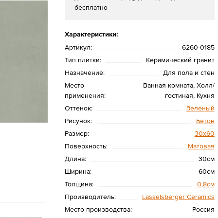
бесплатно
Характеристики:
Артикул:
6260-0185
Тип плитки:
Керамический гранит
Назначение:
Для пола и стен
Место
Ванная комната, Холл/
применения:
гостиная, Кухня
Оттенок:
Зеленый
Рисунок:
Бетон
Размер:
30x60
Поверхность:
Матовая
Длина:
30см
Ширина:
60см
Толщина:
0,8см
Производитель:
Lasselsberger Ceramics
Место производства:
Россия