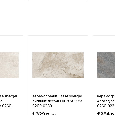
selsberger
Керамогранит Lasselsberger
Керамогра
о-
Киплинг песочный 30x60 см
Асгард се
м 6260-
6260-0230
6260-023
1'329 р.
1'284 р
/м2