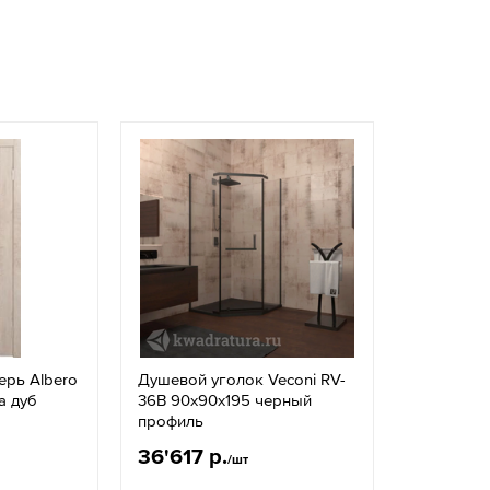
ерь Albero
Душевой уголок Veconi RV-
а дуб
36B 90x90х195 черный
профиль
36'617 р.
/шт