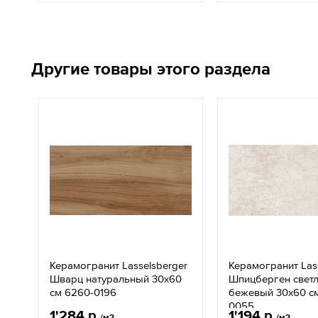
Другие товары этого раздела
Керамогранит Lasselsberger
Керамогранит Las
Шварц натуральный 30x60
Шпицберген светл
см 6260-0196
бежевый 30x60 с
0055
1'284 р.
1'194 р.
/м2
/м2