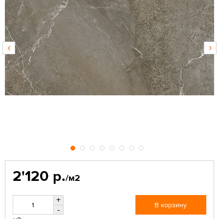
2'120 р.
/м2
+
В корзину
-