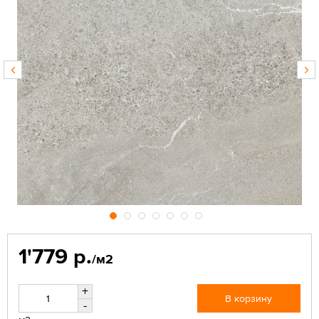
1'779 р.
/м2
+
В корзину
-