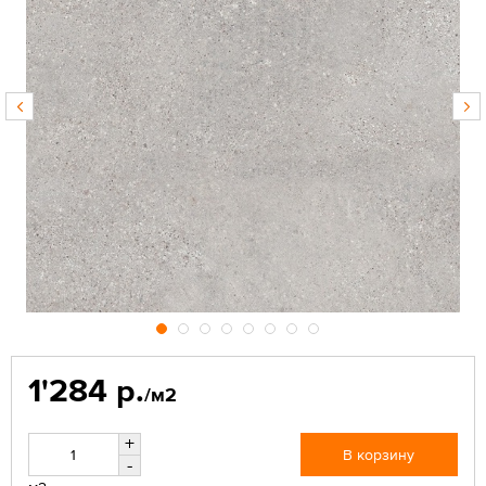
1'284 р.
/м2
+
В корзину
-