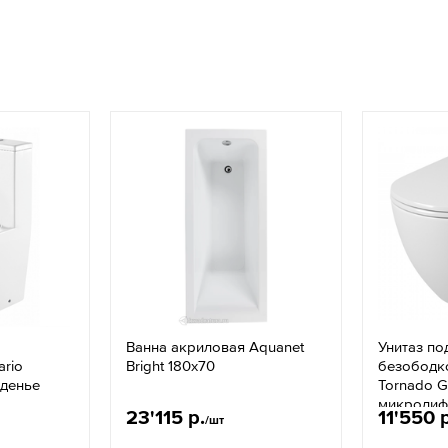
Ванна акриловая Aquanet
Унитаз по
rio
Bright 180x70
безободк
иденье
Tornado 
микролиф
23'115 р.
11'550 
/шт