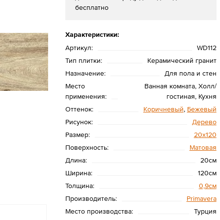
бесплатно
Характеристики:
Артикул:
WD112
Тип плитки:
Керамический гранит
Назначение:
Для пола и стен
Место
Ванная комната, Холл/
применения:
гостиная, Кухня
Оттенок:
Коричневый
,
Бежевый
Рисунок:
Дерево
Размер:
20х120
Поверхность:
Матовая
Длина:
20см
Ширина:
120см
Толщина:
0,9см
Производитель:
Primavera
Место производства:
Турция