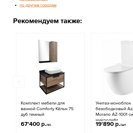
по другим городам
Рекомендуем также:
Комплект мебели для
Унитаз-моноблок
ванной Comforty Кёльн 75
безободковый Aza
дуб темный
Morano AZ-1001 с
микролифт
67'400 р.
19'890 р.
/кт.
/шт