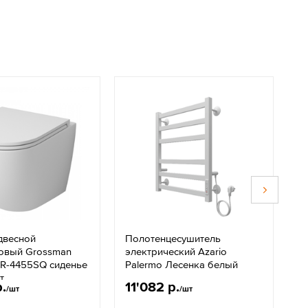
двесной
Полотенцесушитель
Д
овый Grossman
электрический Azario
G
GR-4455SQ сиденье
Palermo Лесенка белый
т
р.
11'082 р.
1
/шт
/шт