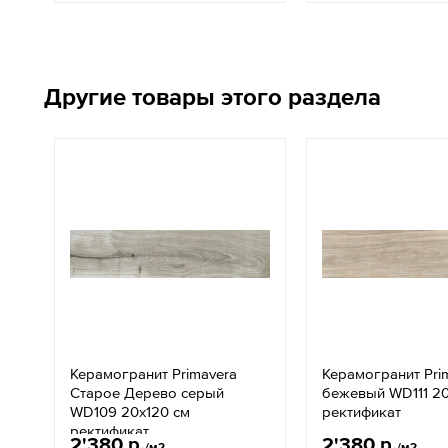
Другие товары этого раздела
Керамогранит Primavera
Керамогранит Pri
Старое Дерево серый
бежевый WD111 20
WD109 20x120 см
ректификат
ректификат
2'380 р.
2'380 р.
/м2
/м2