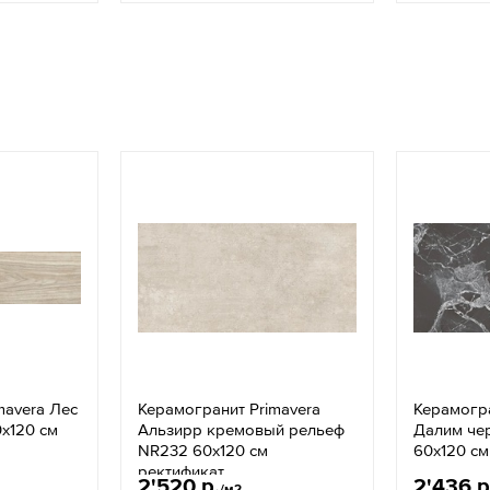
mavera Лес
Керамогранит Primavera
Керамогра
x120 см
Альзирр кремовый рельеф
Далим че
NR232 60x120 см
60x120 см
ректификат
2'520 р.
2'436 р
/м2