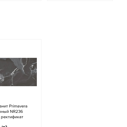
нит Primavera
рный NR236
 ректификат
.
/м2