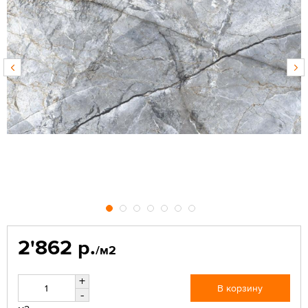
2'862 р.
/м2
+
В корзину
-