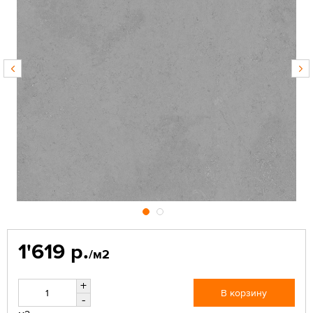
1'619 р.
/м2
+
В корзину
-