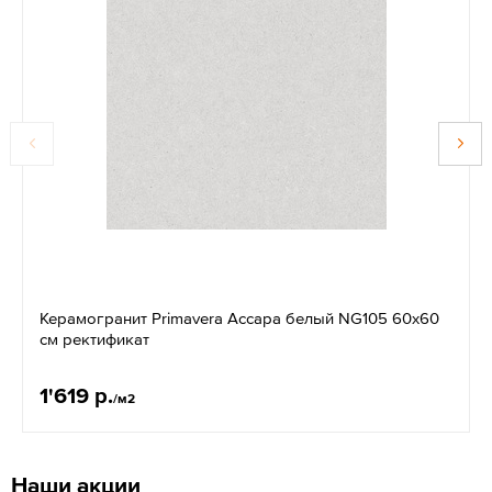
Керамогранит Primavera Ассара белый NG105 60x60
см ректификат
1'619 р.
/м2
Наши акции