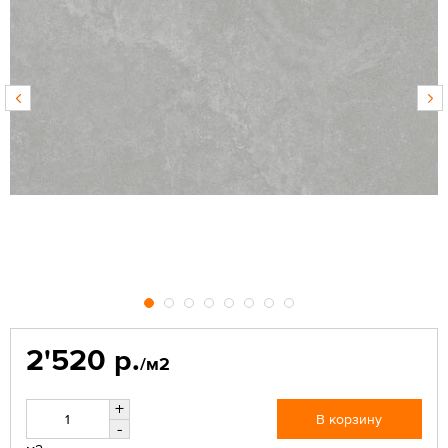
2'520 р.
/м2
+
В корзину
-