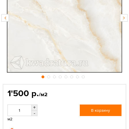
1'500 р.
/м2
+
В корзину
-
м2