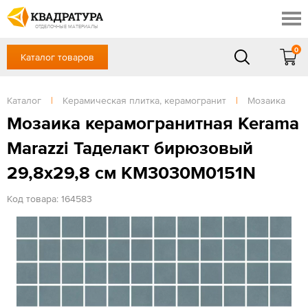
Краснодар
Профи
Контакты
ОТДЕЛОЧНЫЕ МАТЕРИАЛЫ
Доставка и оплата
0
Каталог товаров
+7 (861) 217-94-70
Выставочный зал
Акции
в будние дни — с 9.00 до 19.00,
Сб, Вс — выходной
Каталог
|
Керамическая плитка, керамогранит
|
Мозаика
Готовые решения
ЗАКАЗАТЬ ЗВОНОК
Мозаика керамогранитная Kerama
Отзывы
Marazzi Таделакт бирюзовый
Вход
/
Регистрация
29,8x29,8 см KM3030M0151N
Код товара: 164583