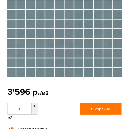
3'596 р.
/м2
+
В корзину
-
м2