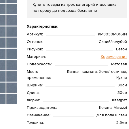
Купите товары из трех категорий и доставка
по городу до подъезда бесплатно
Характеристики:
Артикул:
KM3030M0161N
Оттенок:
Синий/голубой
Рисунок:
Бетон
Материал:
Керамогранит
Поверхность:
Матовая
Место
Ванная комната, Холл/гостиная,
применения:
Кухня
Ширина:
30см
Длина:
30см
Форма:
Квадрат
Производитель:
Kerama Marazzi
Назначение:
Для пола и стен
Толщина:
3,5мм