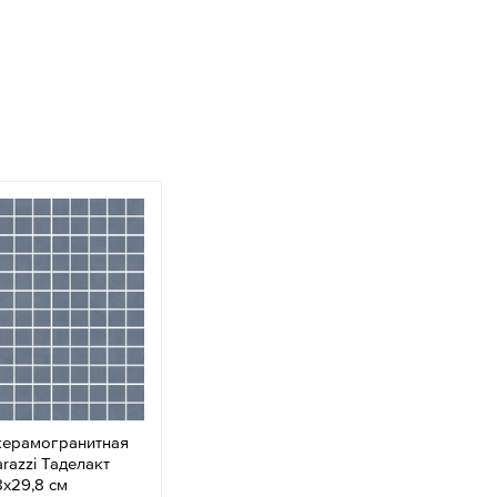
керамогранитная
razzi Таделакт
8x29,8 см