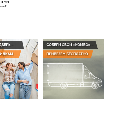
171N
.
/м2