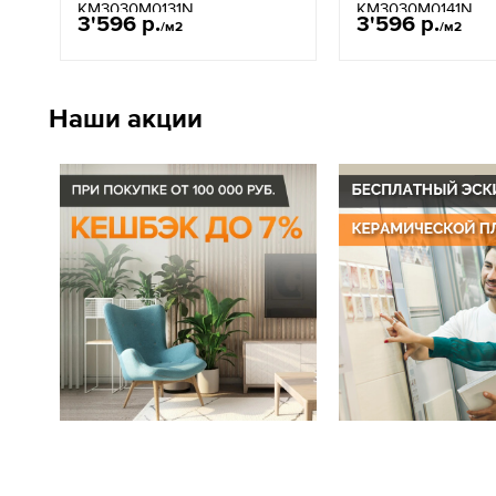
KM3030M0131N
KM3030M0141N
3'596 р.
3'596 р.
/м2
/м2
Наши акции