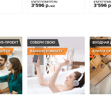
KM3030M0151N
KM3030M0
3'596 р.
3'596 р
/м2