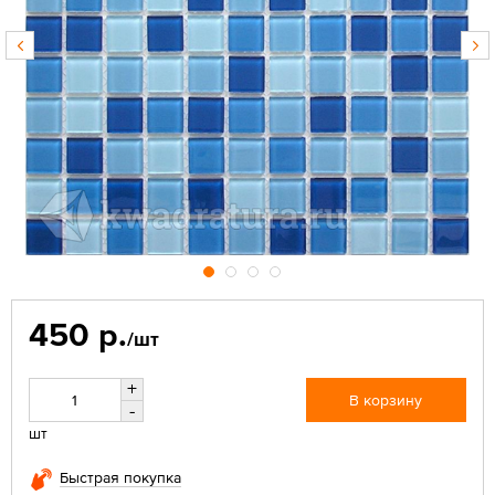
450 р.
/шт
+
В корзину
-
шт
Быстрая покупка