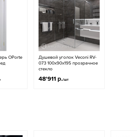
ерь OPorte
Душевой уголок Veconi RV-
лед
073 100x90х195 прозрачное
стекло
48'911 р.
о
/шт