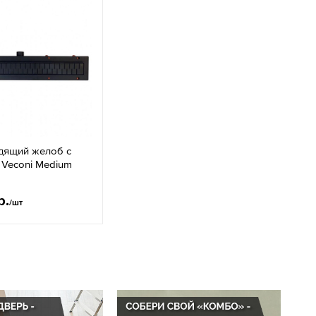
дящий желоб с
 Veconi Medium
р.
/шт