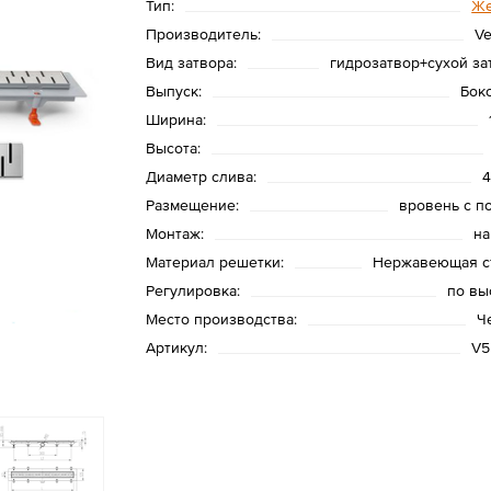
Тип:
Ж
Производитель:
Ve
Вид затвора:
гидрозатвор+сухой за
Выпуск:
Бок
Ширина:
Высота:
Диаметр слива:
Размещение:
вровень с п
Монтаж:
на
Материал решетки:
Нержавеющая с
Регулировка:
по вы
Место производства:
Ч
Артикул:
V