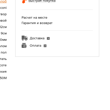
Быстрая покупка
елоб
coni
твор
Расчет на месте
овой
Гарантия и возврат
12см
9см
Доставка
40мм
Оплата
олом
 пол
таль
соте
ехия
550M