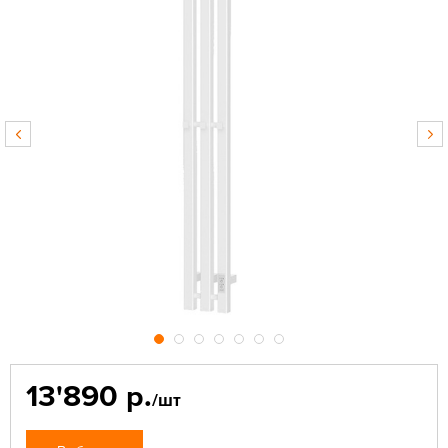
13'890 р.
/шт