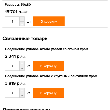
Размеры:
50x80
15'701 р.
/шт
+
В корзину
шт
-
Связанные товары
Соединение угловое Azario уголок со сгоном хром
2'341 р.
/кт.
+
В корзину
кт.
-
Соединение угловое Azario с круглыми вентилями хром
3'819 р.
/кт.
+
В корзину
кт.
-
Дополните покупку