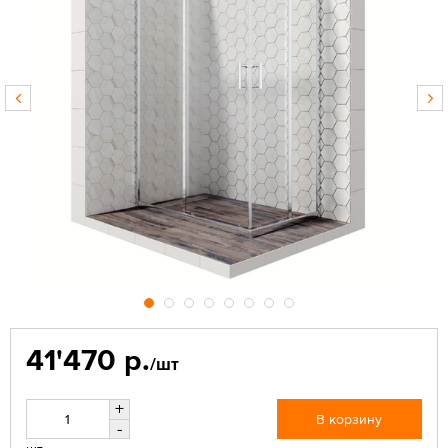
41'470 р.
/шт
+
В корзину
-