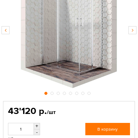
43'120 р.
/шт
+
В корзину
-