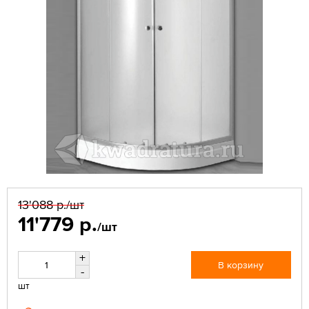
13'088 р.
/шт
11'779 р.
/шт
+
В корзину
-
шт