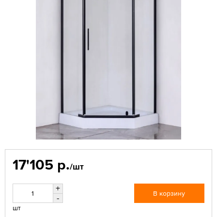
17'105 р.
/шт
+
В корзину
-
шт