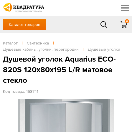
Краснодар
Профи
Контакты
ОТДЕЛОЧНЫЕ МАТЕРИАЛЫ
Доставка и оплата
0
Каталог товаров
+7 (861) 217-94-70
Выставочный зал
Акции
в будние дни — с 9.00 до 19.00,
Сб, Вс — выходной
Каталог
|
Сантехника
|
Готовые решения
Душевые кабины, уголки, перегородки
|
Душевые уголки
ЗАКАЗАТЬ ЗВОНОК
Отзывы
Душевой уголок Aquarius ECO-
Вход
820S 120x80x195 L/R матовое
/
Регистрация
стекло
Код товара: 158741