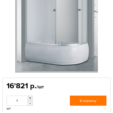
16'821 р.
/шт
+
В корзину
-
шт