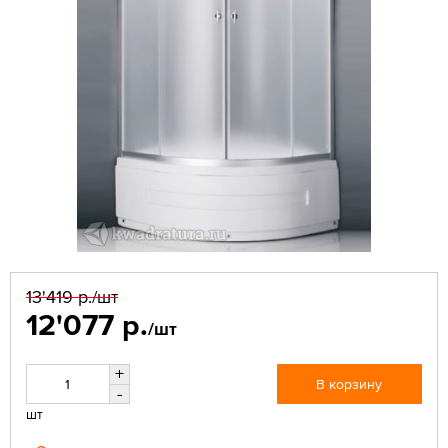
13'419 р.
/шт
12'077 р.
/шт
+
В корзину
-
шт