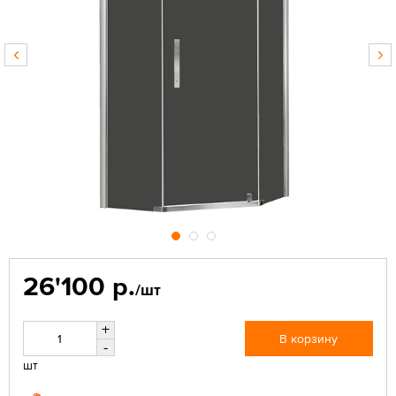
26'100 р.
/шт
+
В корзину
-
шт