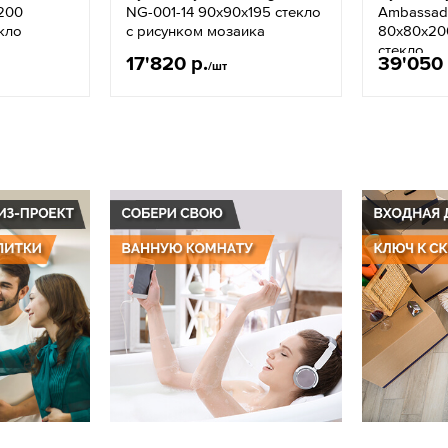
200
NG-001-14 90x90x195 стекло
Ambassado
кло
с рисунком мозаика
80х80х20
стекло
17'820 р.
39'050 
/шт