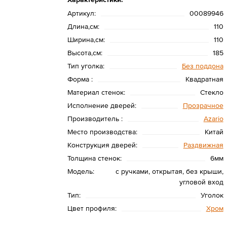
Артикул:
00089946
Длина,см:
110
Ширина,см:
110
Высота,см:
185
Тип уголка:
Без поддона
Форма :
Квадратная
Материал стенок:
Стекло
Исполнение дверей:
Прозрачное
Производитель :
Azario
Место производства:
Китай
Конструкция дверей:
Раздвижная
Толщина стенок:
6мм
Модель:
с ручками, открытая, без крыши,
угловой вход
Тип:
Уголок
Цвет профиля:
Хром