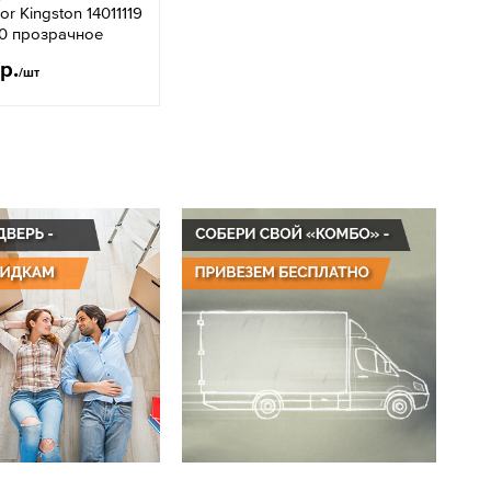
r Kingston 14011119
0 прозрачное
р.
/шт