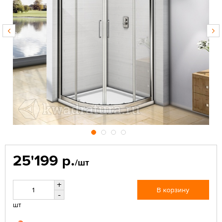
25'199 р.
/шт
+
В корзину
-
шт