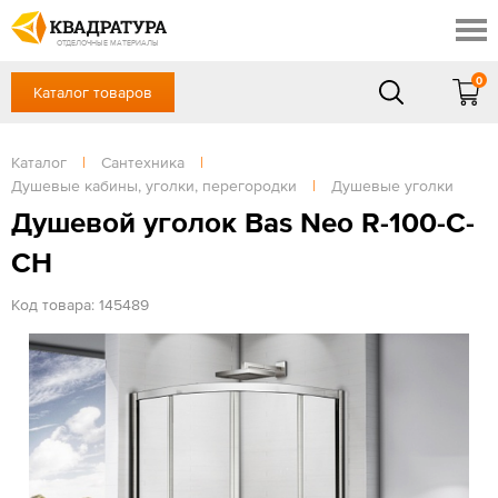
Краснодар
Профи
Контакты
ОТДЕЛОЧНЫЕ МАТЕРИАЛЫ
Доставка и оплата
0
Каталог товаров
+7 (861) 217-94-70
Выставочный зал
Акции
в будние дни — с 9.00 до 19.00,
Сб, Вс — выходной
Каталог
|
Сантехника
|
Готовые решения
Душевые кабины, уголки, перегородки
|
Душевые уголки
ЗАКАЗАТЬ ЗВОНОК
Отзывы
Душевой уголок Bas Neo R-100-С-
Вход
CH
/
Регистрация
Код товара: 145489