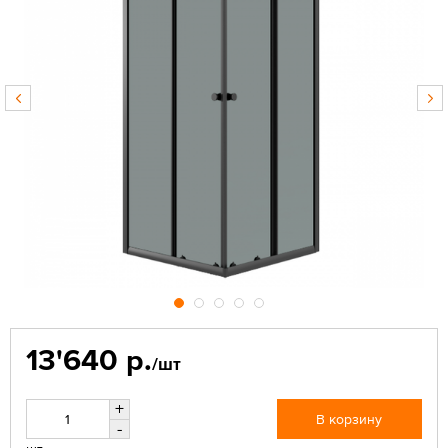
13'640 р.
/шт
+
В корзину
-