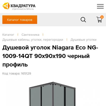
Краснодар
Профи
Контакты
ОТДЕЛОЧНЫЕ МАТЕРИАЛЫ
Доставка и оплата
0
Каталог товаров
+7 (861) 217-94-70
Выставочный зал
Акции
в будние дни — с 9.00 до 19.00,
Сб, Вс — выходной
Каталог
|
Сантехника
|
Готовые решения
Душевые кабины, уголки, перегородки
|
Душевые уголки
ЗАКАЗАТЬ ЗВОНОК
Отзывы
Душевой уголок Niagara Eco NG-
Вход
1009-14QT 90x90x190 черный
/
Регистрация
профиль
Код товара: 165129