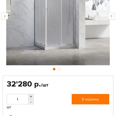
32'280 р.
/шт
+
В корзину
-
шт