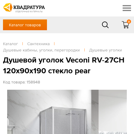
Краснодар
Профи
Контакты
ОТДЕЛОЧНЫЕ МАТЕРИАЛЫ
Доставка и оплата
0
Каталог товаров
+7 (861) 217-94-70
Выставочный зал
Акции
в будние дни — с 9.00 до 19.00,
Сб, Вс — выходной
Каталог
|
Сантехника
|
Готовые решения
Душевые кабины, уголки, перегородки
|
Душевые уголки
ЗАКАЗАТЬ ЗВОНОК
Отзывы
Душевой уголок Veconi RV-27CH
Вход
120x90x190 стекло pear
/
Регистрация
Код товара: 158948