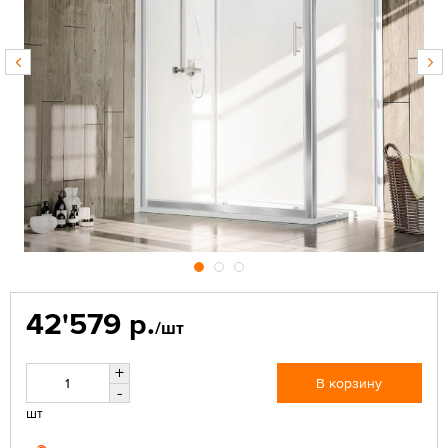
42'579 р.
/шт
+
В корзину
-
шт