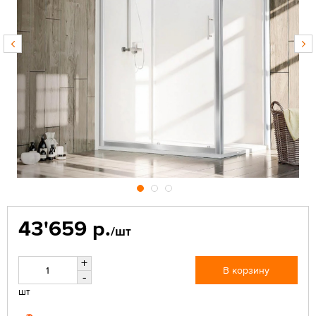
43'659 р.
/шт
+
В корзину
-
шт