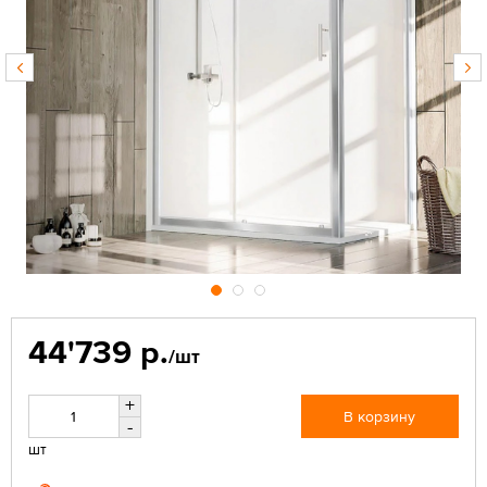
44'739 р.
/шт
+
В корзину
-
шт