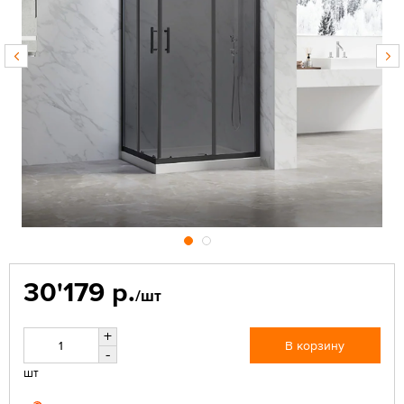
30'179 р.
/шт
+
В корзину
-
шт