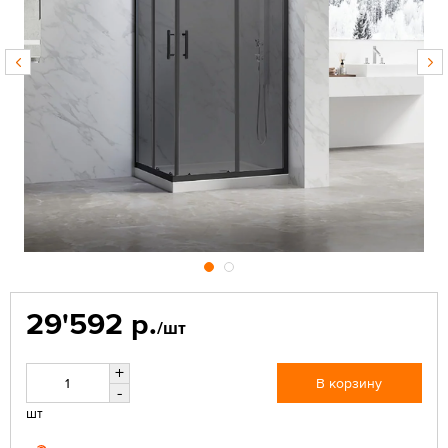
29'592 р.
/шт
+
В корзину
-
шт