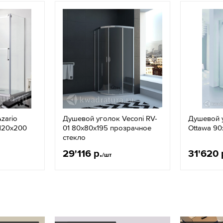
zario
Душевой уголок Veconi RV-
Душевой у
х120х200
01 80x80х195 прозрачное
Ottawa 9
стекло
29'116 р.
31'620 
/шт