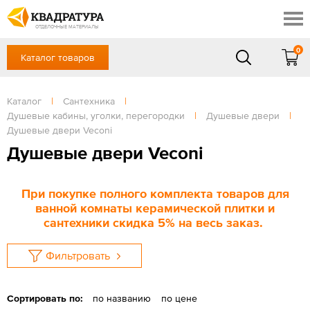
Краснодар
Профи
Контакты
ОТДЕЛОЧНЫЕ МАТЕРИАЛЫ
Доставка и оплата
0
Каталог товаров
+7 (861) 217-94-70
Выставочный зал
Акции
в будние дни — с 9.00 до 19.00,
Сб, Вс — выходной
Каталог
|
Сантехника
|
Готовые решения
Душевые кабины, уголки, перегородки
|
Душевые двери
|
ЗАКАЗАТЬ ЗВОНОК
Отзывы
Душевые двери Veconi
Душевые двери Veconi
Вход
/
Регистрация
При покупке полного комплекта товаров для
ванной комнаты керамической плитки и
сантехники скидка 5% на весь заказ.
Фильтровать
Сортировать по:
по названию
по цене