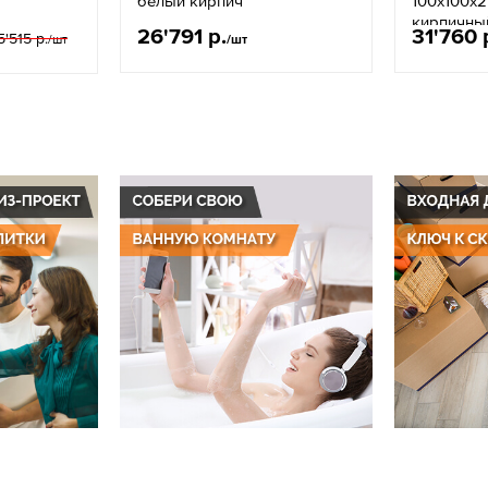
белый кирпич
100x100x2
кирпичны
26'791 р.
31'760 
5'515 р.
/шт
/шт