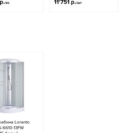
р.
11'751 р.
/кт.
/шт
абина Loranto
S-6610-13FW