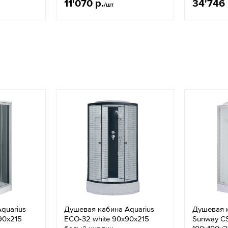
11'070 р.
34'746 
/шт
quarius
Душевая кабина Aquarius
Душевая к
90x215
ЕСО-32 white 90x90x215
Sunway C