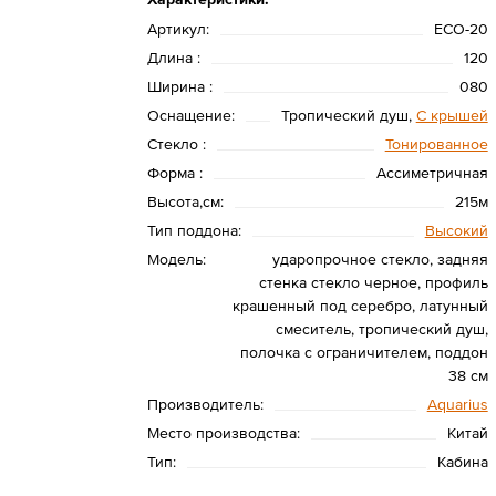
Артикул:
ЕСО-20
Длина :
120
Ширина :
080
Оснащение:
Тропический душ,
С крышей
Стекло :
Тонированное
Форма :
Ассиметричная
Высота,см:
215м
Тип поддона:
Высокий
Модель:
ударопрочное стекло, задняя
стенка стекло черное, профиль
крашенный под серебро, латунный
смеситель, тропический душ,
полочка с ограничителем, поддон
38 см
Производитель:
Aquarius
Место производства:
Китай
Тип:
Кабина