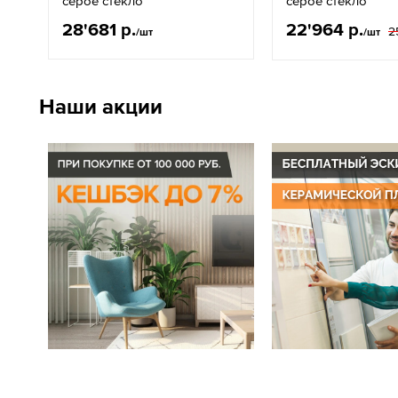
серое стекло
серое стекло
28'681 р.
22'964 р.
2
/шт
/шт
Наши акции