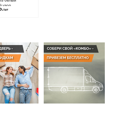
15 белый
й узор
р.
/шт