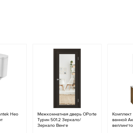
antek Нео
Межкомнатная дверь OPorte
Комплект
фт
Турин 501.2 Зеркало/
ванной Ак
Зеркало Венге
веллингто