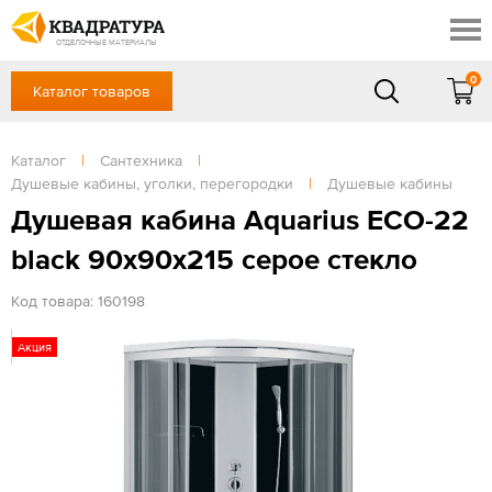
Краснодар
Профи
Контакты
ОТДЕЛОЧНЫЕ МАТЕРИАЛЫ
Доставка и оплата
0
Каталог товаров
+7 (861) 217-94-70
Выставочный зал
Акции
в будние дни — с 9.00 до 19.00,
Сб, Вс — выходной
Каталог
|
Сантехника
|
Готовые решения
Душевые кабины, уголки, перегородки
|
Душевые кабины
ЗАКАЗАТЬ ЗВОНОК
Отзывы
Душевая кабина Aquarius ЕСО-22
Вход
black 90x90x215 серое стекло
/
Регистрация
Код товара: 160198
Акция