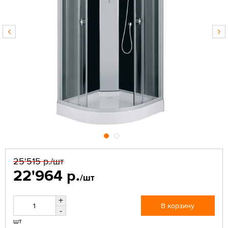
25'515 р.
/шт
22'964 р.
/шт
+
В корзину
-
шт